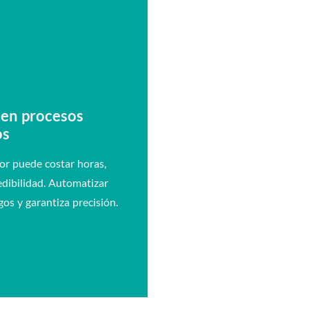
 en procesos
os
or puede costar horas,
edibilidad. Automatizar
gos y garantiza precisión.