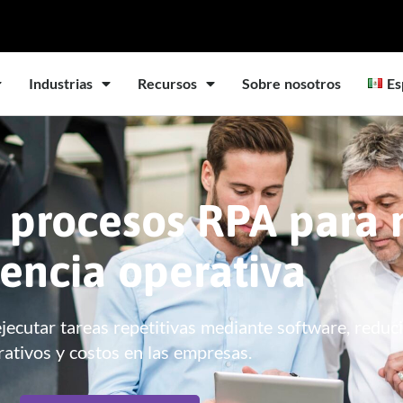
Industrias
Recursos
Sobre nosotros
Es
 procesos RPA para 
iencia operativa
ecutar tareas repetitivas mediante software, reduc
ativos y costos en las empresas.