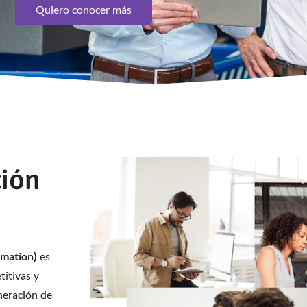
Quiero conocer más
ción
omation)
es
titivas y
neración de