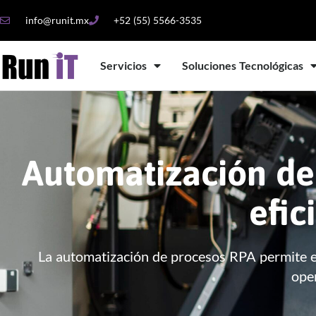
info@runit.mx
+52 (55) 5566-3535
Servicios
Soluciones Tecnológicas
Automatización de
efic
La automatización de procesos RPA permite ej
oper