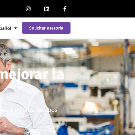
pañol
Solicitar asesoría
mejorar la
iendo errores, tiempos